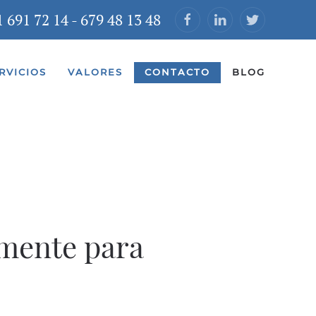
1 691 72 14
-
679 48 13 48
RVICIOS
VALORES
CONTACTO
BLOG
mente para